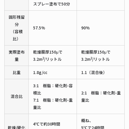
スプレー塗布で50分
固形残留
分
57.5%
90%
（容積
比）
実際塗布
乾燥膜厚150μで
乾燥膜厚150μで
2
2
量
3.2m
/リットル
3.2m
/リットル
比重
1.8g/cc
1.1（混合後）
3:1 樹脂：硬化剤-容
積比
2:1 樹脂：硬化剤-重
混合比
7:1 樹脂：硬化剤-重
量比
量比
概ね、
4℃で約30時間
乾燥/硬化
5℃で24時間