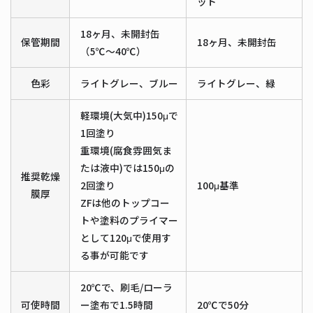
ット
18ヶ月、未開封缶
保管期間
18ヶ月、未開封缶
（5℃～40℃）
色彩
ライトグレー、ブルー
ライトグレー、緑
軽環境(大気中)150μで
1回塗り
重環境(腐食雰囲気ま
たは液中)では150μの
推奨乾燥
2回塗り
100μ基準
膜厚
ZFは他のトップコー
トや塗料のプライマー
として120μで使用す
る事が可能です
20℃で、刷毛/ローラ
可使時間
ー塗布で1.5時間
20℃で50分