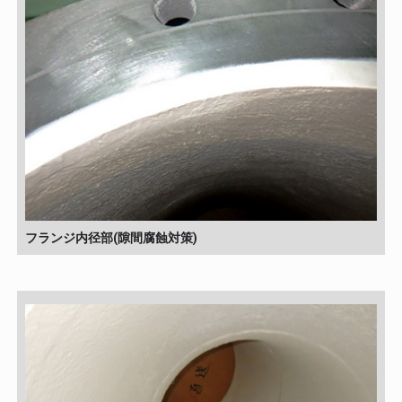
フランジ内径部(隙間腐蝕対策)